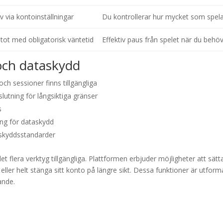
lv via kontoinställningar
Du kontrollerar hur mycket som spel
ntot med obligatorisk väntetid
Effektiv paus från spelet när du behö
 och dataskydd
och sessioner finns tillgängliga
lutning för långsiktiga gränser
s
ing för dataskydd
skyddsstandarder
t flera verktyg tillgängliga. Plattformen erbjuder möjligheter att sätt
 eller helt stänga sitt konto på längre sikt. Dessa funktioner är utform
ande.