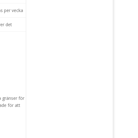
as per vecka
ver det
a gränser för
ade för att