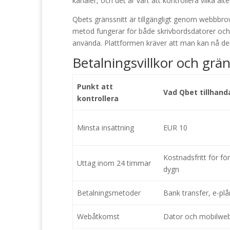
kanaler, och det är värt att kontrollera vilka al
Qbets gränssnitt är tillgängligt genom webbbro
metod fungerar för både skrivbordsdatorer oc
använda. Plattformen kräver att man kan nå den
Betalningsvillkor och grä
Punkt att
Vad Qbet tillhand
kontrollera
Minsta insättning
EUR 10
Kostnadsfritt för f
Uttag inom 24 timmar
dygn
Betalningsmetoder
Bank transfer, e-pl
Webåtkomst
Dator och mobilwe