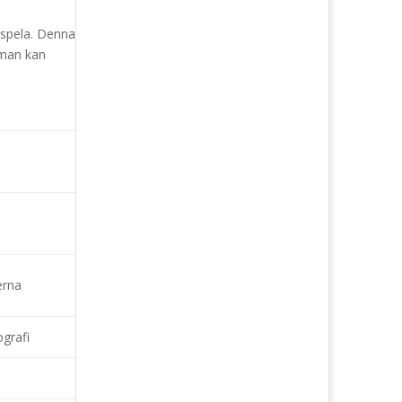
 spela. Denna
 man kan
erna
grafi