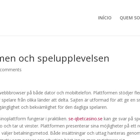
INÍCIO
QUEM S
rmen och spelupplevelsen
 comments
webbbrowser på både dator och mobiltelefon. Plattformen stödjer fle
 spelare från olika länder att delta. Sajten är utformad för att ge en s
gänglighet och bekvämlighet för den dagliga spelaren.
inoplattform fungerar i praktiken.
se-qbetcasino.se
kan ge svar på spe
 och tar ut vinster. Plattformen presenterar sina möjligheter på ett re
n väljer betalningsmetod. Både insättningar och uttag hanteras genom 