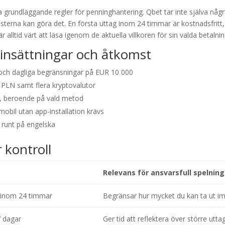
 grundläggande regler för penninghantering. Qbet tar inte själva någr
sterna kan göra det. En första uttag inom 24 timmar är kostnadsfritt,
alltid värt att läsa igenom de aktuella villkoren för sin valda betaln
insättningar och åtkomst
 och dagliga begränsningar på EUR 10 000
PLN samt flera kryptovalutor
, beroende på vald metod
bil utan app-installation krävs
t runt på engelska
 kontroll
Relevans för ansvarsfull spelning
 inom 24 timmar
Begränsar hur mycket du kan ta ut im
7 dagar
Ger tid att reflektera över större utta